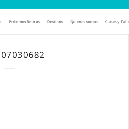
o
Próximos Retiros
Destinos
Quienes somos
Clases y Tall
307030682