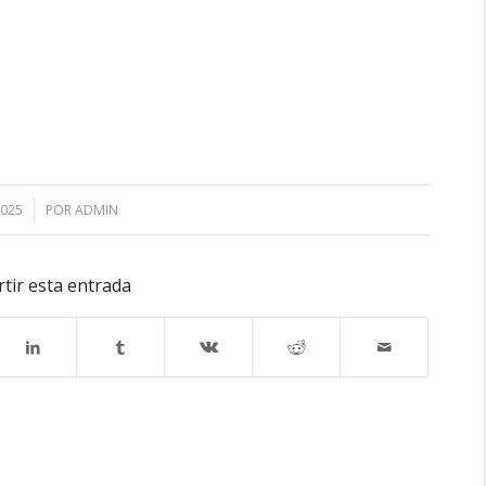
2025
POR
ADMIN
tir esta entrada